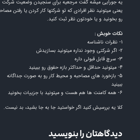
یه جورایی میشه گفت مرجعیه برای سنجیدن وضعیت شرکت
یعنی میتونید نظر افرادی که تو شرکتها کار کردن یا رفتن مصاح
رو بخونید و یا خودتون نظر ثبت کنید.
نکات خوبش :
1- نظرات ناشناسه
2- اگر شرکتی وجود نداره میتونید بسازیدش
3- سرچ قابل قبولی داره
4- میتونید حداقل و حداکثر بازه حقوق رو ببینید
5- بازخورد های مصاحبه و محیط کار رو به صورت جداگانه
ببینید
6- همه کامنت ها هم هست و میتونید با جزییات بخونید
کلا یه بررسیش کنید اگر خواستید جا به جا بشید، بد نیست.
دیدگاهتان را بنویسید